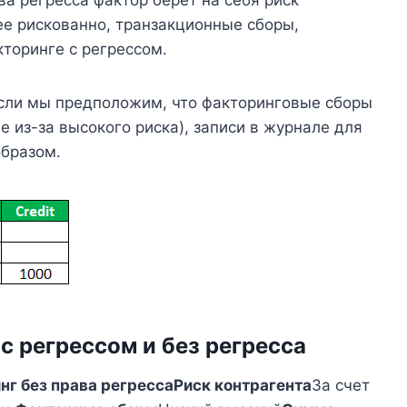
ва регресса фактор берет на себя риск
ее рискованно, транзакционные сборы,
торинге с регрессом.
если мы предположим, что факторинговые сборы
 из-за высокого риска), записи в журнале для
бразом.
 регрессом и без регресса
нг без права регресса
Риск контрагента
За счет