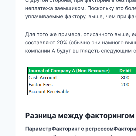
С другой стороны, при факторинге без пра
неплатежа заемщиком. Поскольку это бол
уплачиваемые фактору, выше, чем при фак
Для того же примера, описанного выше, 
составляют 20% (обычно они намного выше
компании А будут выглядеть следующим о
Разница между факторингом с
Параметр
Факторинг с регрессом
Фактори