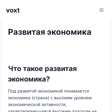
Перейти
voxt
к
содержимому
Развитая экономика
Что такое развитая
экономика?
Под развитой экономикой понимается
экономика (страна) с высоким уровнем
экономической активности,
характеризующаяся высоким доходом на