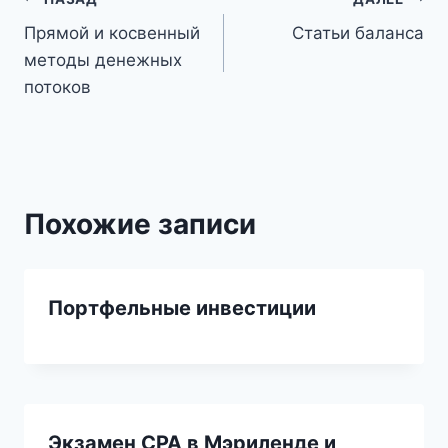
Навигация
Прямой и косвенный
Статьи баланса
по
методы денежных
записям
потоков
Похожие записи
Портфельные инвестиции
Экзамен CPA в Мэриленде и