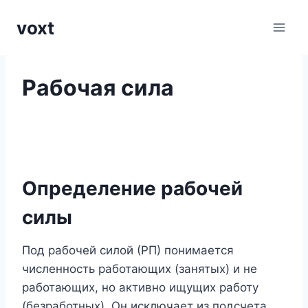
Перейти
voxt
к
содержимому
Рабочая сила
Определение рабочей
силы
Под рабочей силой (РП) понимается
численность работающих (занятых) и не
работающих, но активно ищущих работу
(безработных). Он исключает из подсчета