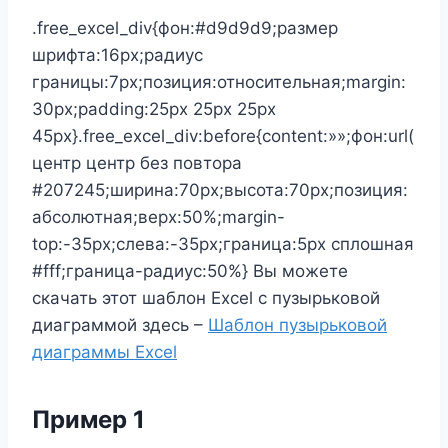
.free_excel_div{фон:#d9d9d9;размер
шрифта:16px;радиус
границы:7px;позиция:относительная;margin:
30px;padding:25px 25px 25px
45px}.free_excel_div:before{content:»»;фон:url(
центр центр без повтора
#207245;ширина:70px;высота:70px;позиция:
абсолютная;верх:50%;margin-
top:-35px;слева:-35px;граница:5px сплошная
#fff;граница-радиус:50%} Вы можете
скачать этот шаблон Excel с пузырьковой
диаграммой здесь –
Шаблон пузырьковой
диаграммы Excel
Пример 1