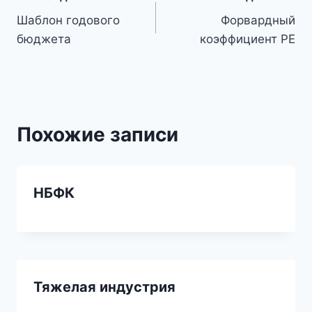
Навигация
Шаблон годового
Форвардный
по
бюджета
коэффициент PE
записям
Похожие записи
НБФК
Тяжелая индустрия