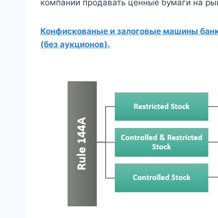
компании продавать ценные бумаги на ры
Конфискованые и залоговые машины банко
(без аукционов).