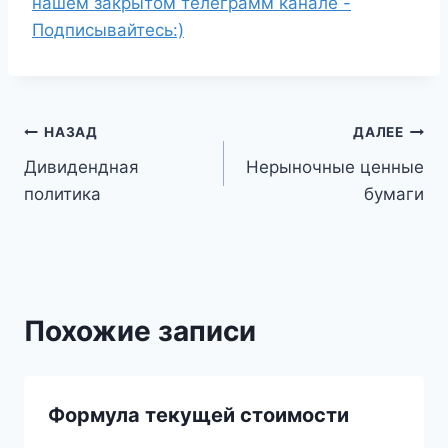
нашем закрытом телеграмм канале -
Подписывайтесь:)
Навигация
НАЗАД
ДАЛЕЕ
Дивидендная
Нерыночные ценные
по
политика
бумаги
записям
Похожие записи
Формула текущей стоимости