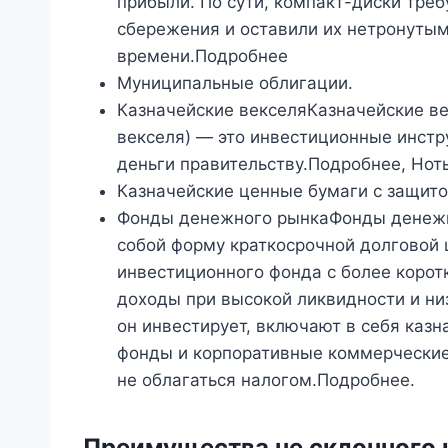
прибыли. По сути, компакт-диски тре
сбережения и оставили их нетронутым
времени.Подробнее
Муниципальные облигации.
Казначейские векселяКазначейские ве
векселя) — это инвестиционные инстр
деньги правительству.Подробнее, Нот
Казначейские ценные бумаги с защитой
Фонды денежного рынкаФонды денежн
собой форму краткосрочной долговой 
инвестиционного фонда с более коро
доходы при высокой ликвидности и ни
он инвестирует, включают в себя каз
фонды и корпоративные коммерческие 
не облагаться налогом.Подробнее.
Преимущества не склонного 