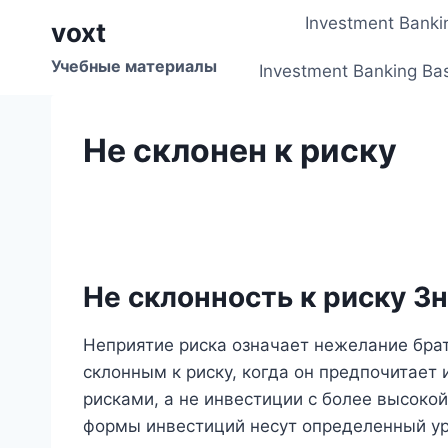
Перейти
Investment Banki
voxt
к
содержимому
Учебные материалы
Investment Banking Ba
Не склонен к риску
Не склонность к риску З
Неприятие риска означает нежелание брат
склонным к риску, когда он предпочитает
рисками, а не инвестиции с более высоко
формы инвестиций несут определенный ур