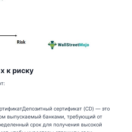
х к риску
т:
ртификатДепозитный сертификат (CD) — это
ном выпускаемый банками, требующий от
ределенный срок для получения высокой