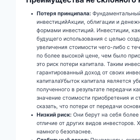
Потеря принципала:
Фундаментальный 
инвестицийАкции, облигации и денеж
формами инвестиций. Инвестиции, как 
будущего использования с целью созд
увеличения стоимости чего-либо с те
по более высокой цене, чем было приоб
это риск потери капитала. Таким инве
гарантированный доход от своих инве
капиталаУбыток капитала является уб
полученного в результате передачи к
значение стоимости приобретения и с
сказать, что потери от передачи осно
Низкий риск:
Они берут на себя более
отличие от других видов инвесторов. Х
намного безопаснее.
Стабильный доход:
Пенсионеры, скорее