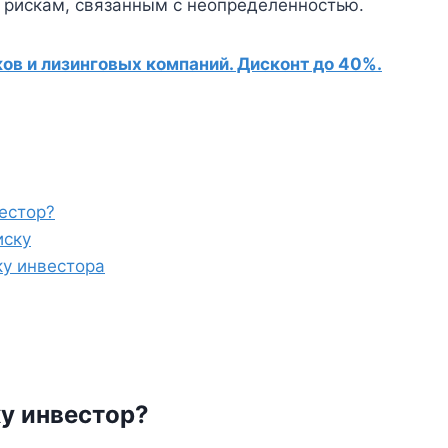
 к рискам, связанным с неопределенностью.
в и лизинговых компаний. Дисконт до 40%.
вестор?
иску
ку инвестора
ку инвестор?