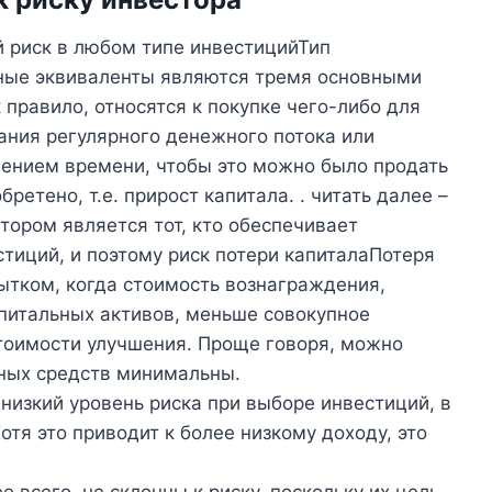
риск в любом типе инвестицийТип
ные эквиваленты являются тремя основными
правило, относятся к покупке чего-либо для
ания регулярного денежного потока или
чением времени, чтобы это можно было продать
ретено, т.е. прирост капитала. . читать далее –
стором является тот, кто обеспечивает
стиций, и поэтому риск потери капиталаПотеря
ытком, когда стоимость вознаграждения,
апитальных активов, меньше совокупное
тоимости улучшения. Проще говоря, можно
вных средств минимальны.
 низкий уровень риска при выборе инвестиций, в
отя это приводит к более низкому доходу, это
 всего, не склонны к риску, поскольку их цель