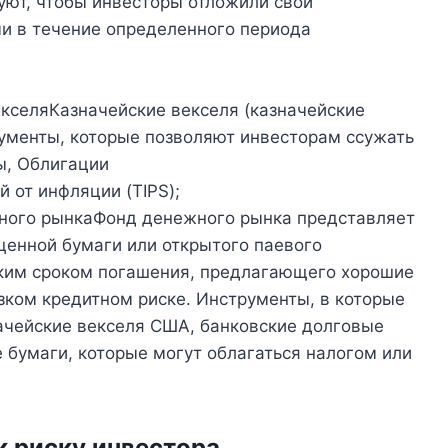
буют, чтобы инвесторы отложили свои
и в течение определенного периода
кселяКазначейские векселя (казначейские
ументы, которые позволяют инвесторам ссужать
ы, Облигации
 от инфляции (TIPS);
ого рынкаФонд денежного рынка представляет
ценной бумаги или открытого паевого
тким сроком погашения, предлагающего хорошие
зком кредитном риске. Инструменты, в которые
начейские векселя США, банковские долговые
бумаги, которые могут облагаться налогом или
к риску инвестора