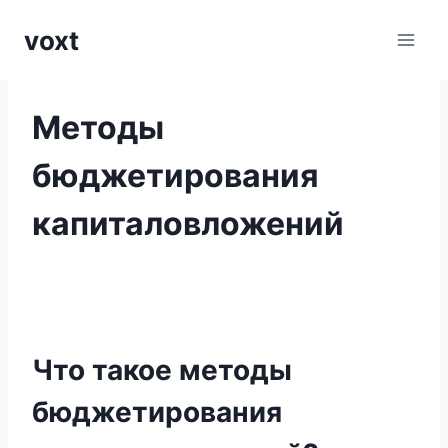
Перейти
voxt
к
содержимому
Методы
бюджетирования
капиталовложений
Что такое методы
бюджетирования