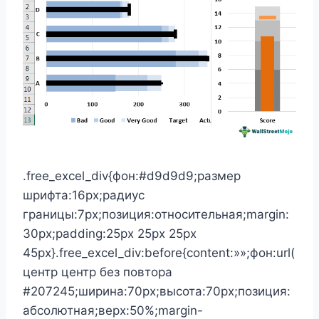
.free_excel_div{фон:#d9d9d9;размер
шрифта:16px;радиус
границы:7px;позиция:относительная;margin:
30px;padding:25px 25px 25px
45px}.free_excel_div:before{content:»»;фон:url(
центр центр без повтора
#207245;ширина:70px;высота:70px;позиция:
абсолютная;верх:50%;margin-