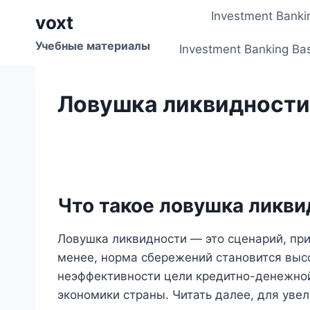
Перейти
Investment Banki
voxt
к
содержимому
Учебные материалы
Investment Banking Ba
Ловушка ликвидности
Что такое ловушка ликв
Ловушка ликвидности — это сценарий, при
менее, норма сбережений становится высок
неэффективности цели кредитно-денежной
экономики страны. Читать далее, для уве