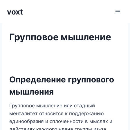
Перейти
voxt
к
содержимому
Групповое мышление
Определение группового
мышления
Групповое мышление или стадный
менталитет относится к поддержанию
единообразия и сплоченности в мыслях и
действиях каждого члена группы из-за