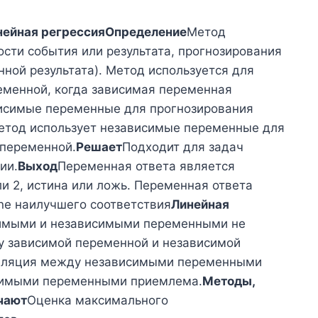
нейная регрессия
Определение
Метод
сти события или результата, прогнозирования
ной результата). Метод используется для
еменной, когда зависимая переменная
исимые переменные для прогнозирования
етод использует независимые переменные для
 переменной.
Решает
Подходит для задач
ии.
Выход
Переменная ответа является
ли 2, истина или ложь. Переменная ответа
ine наилучшего соответствия
Линейная
симыми и независимыми переменными не
у зависимой переменной и независимой
еляция между независимыми переменными
симыми переменными приемлема.
Методы,
чают
Оценка максимального