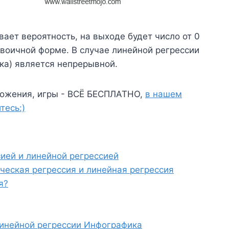
ает вероятность, на выходе будет число от 0
двоичной форме. В случае линейной регрессии
ка) является непрерывной.
ожения, игры - ВСЁ БЕСПЛАТНО,
в нашем
тесь:)
ией и линейной регрессией
ческая регрессия и линейная регрессия
я?
линейной регрессии Инфографика