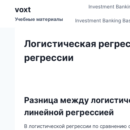
Перейти
Investment Banki
voxt
к
содержимому
Учебные материалы
Investment Banking Ba
Логистическая регрес
регрессии
Разница между логистич
линейной регрессией
В логистической регрессии по сравнению 