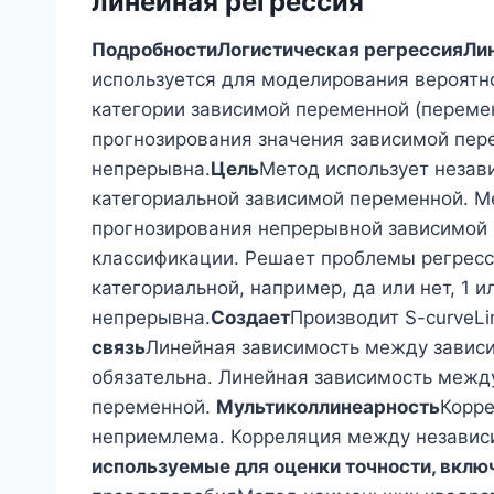
линейная регрессия
Подробности
Логистическая регрессия
Ли
используется для моделирования вероятно
категории зависимой переменной (перемен
прогнозирования значения зависимой пер
непрерывна.
Цель
Метод использует незав
категориальной зависимой переменной. М
прогнозирования непрерывной зависимой
классификации. Решает проблемы регресс
категориальной, например, да или нет, 1 и
непрерывна.
Создает
Производит S-curveL
связь
Линейная зависимость между зави
обязательна. Линейная зависимость межд
переменной.
Мультиколлинеарность
Корр
неприемлема. Корреляция между незави
используемые для оценки точности, вклю