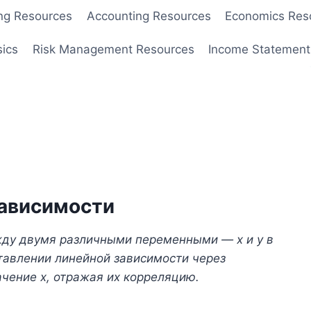
ng Resources
Accounting Resources
Economics Res
sics
Risk Management Resources
Income Statement
ависимости
жду двумя различными переменными — x и y в
тавлении линейной зависимости через
ачение x, отражая их корреляцию.