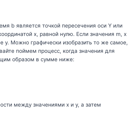
емя b является точкой пересечения оси Y или
координатой x, равной нулю. Если значения m, x
е y. Можно графически изобразить то же самое,
вайте поймем процесс, когда значения для
щим образом в сумме ниже:
ости между значениями x и y, а затем