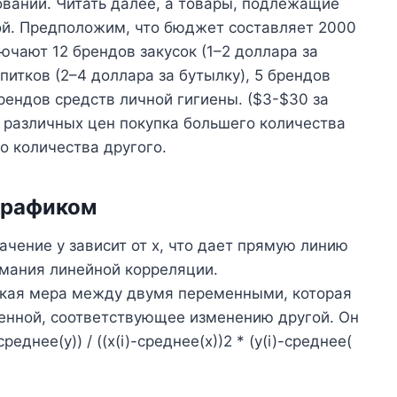
вании. Читать далее, а товары, подлежащие
й. Предположим, что бюджет составляет 2000
чают 12 брендов закусок (1–2 доллара за
питков (2–4 доллара за бутылку), 5 брендов
брендов средств личной гигиены. ($3-$30 за
 различных цен покупка большего количества
о количества другого.
 графиком
ачение y зависит от x, что дает прямую линию
имания линейной корреляции.
ская мера между двумя переменными, которая
енной, соответствующее изменению другой. Он
реднее(y)) / ((x(i)-среднее(x))2 * (y(i)-среднее(