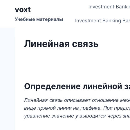
Перейти
Investment Banki
voxt
к
содержимому
Учебные материалы
Investment Banking Ba
Линейная связь
Определение линейной з
Линейная связь описывает отношение ме
виде прямой линии на графике. При предс
уравнение значение y выводится через зн