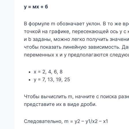
у = мх + б
В формуле m обозначает уклон. В то же вр
точкой на графике, пересекающей ось y с 
и b заданы, можно легко получить значени
чтобы показать линейную зависимость. Да
переменных x и y предполагаются следую
х = 2, 4, 6, 8
у = 7, 13, 19, 25
Чтобы вычислить m, начните с поиска разн
представите их в виде дроби.
Следовательно, m = y2 – y1/x2 – x1