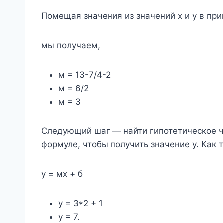
Помещая значения из значений x и y в пр
мы получаем,
м = 13-7/4-2
м = 6/2
м = 3
Следующий шаг — найти гипотетическое чи
формуле, чтобы получить значение y. Как 
у = мх + б
у = 3*2 + 1
у = 7.