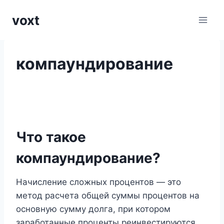
Перейти
voxt
к
содержимому
компаундирование
Что такое
компаундирование?
Начисление сложных процентов — это
метод расчета общей суммы процентов на
основную сумму долга, при котором
заработанные проценты реинвестируются.