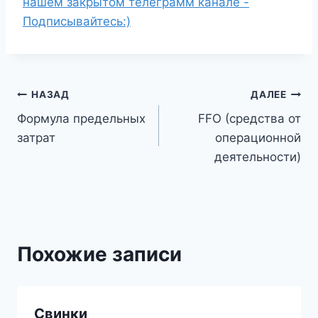
нашем закрытом телеграмм канале -
Подписывайтесь:)
Навигация
НАЗАД
ДАЛЕЕ
Формула предельных
FFO (средства от
по
затрат
операционной
записям
деятельности)
Похожие записи
Свинки