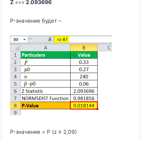
Z
«=»
2.093696
P-значение будет –
P-значение = P (z ≥ 2,09)