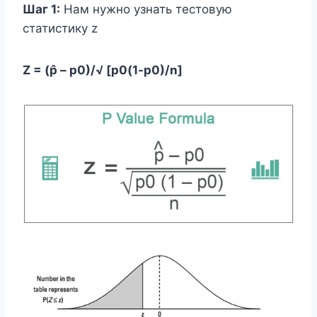
Шаг 1:
Нам нужно узнать тестовую
статистику z
Z = (p̂ – p0)/√ [p0(1-p0)/n]