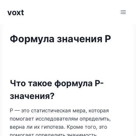
Перейти
voxt
к
содержимому
Формула значения P
Что такое формула P-
значения?
P — это статистическая мера, которая
помогает исследователям определить,
верна ли их гипотеза. Кроме того, это
помогает определить значимость