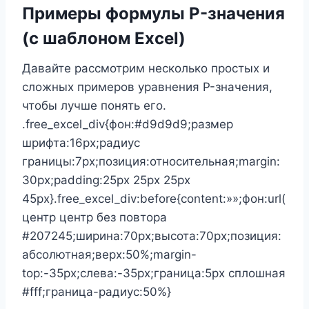
Примеры формулы P-значения
(с шаблоном Excel)
Давайте рассмотрим несколько простых и
сложных примеров уравнения P-значения,
чтобы лучше понять его.
.free_excel_div{фон:#d9d9d9;размер
шрифта:16px;радиус
границы:7px;позиция:относительная;margin:
30px;padding:25px 25px 25px
45px}.free_excel_div:before{content:»»;фон:url(
центр центр без повтора
#207245;ширина:70px;высота:70px;позиция:
абсолютная;верх:50%;margin-
top:-35px;слева:-35px;граница:5px сплошная
#fff;граница-радиус:50%}