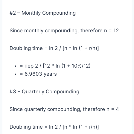
#2 – Monthly Compounding
Since monthly compounding, therefore n = 12
Doubling time = ln 2 / [n * ln (1 + r/n)]
= пер 2 / [12 * ln (1 + 10%/12)
= 6.9603 years
#3 – Quarterly Compounding
Since quarterly compounding, therefore n = 4
Doubling time = ln 2 / [n * ln (1 + r/n)]