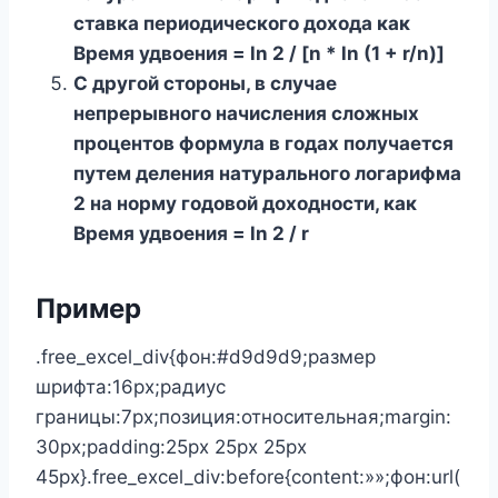
ставка периодического дохода как
Время удвоения = ln 2 / [n * ln (1 + r/n)]
С другой стороны, в случае
непрерывного начисления сложных
процентов формула в годах получается
путем деления натурального логарифма
2 на норму годовой доходности, как
Время удвоения = ln 2 / r
Пример
.free_excel_div{фон:#d9d9d9;размер
шрифта:16px;радиус
границы:7px;позиция:относительная;margin:
30px;padding:25px 25px 25px
45px}.free_excel_div:before{content:»»;фон:url(