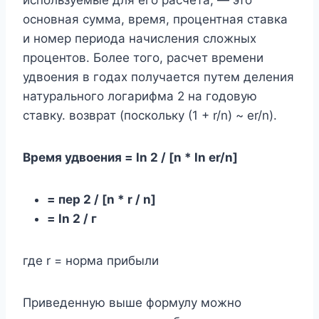
основная сумма, время, процентная ставка
и номер периода начисления сложных
процентов. Более того, расчет времени
удвоения в годах получается путем деления
натурального логарифма 2 на годовую
ставку. возврат (поскольку (1 + r/n) ~ er/n).
Время удвоения = ln 2 / [n * ln er/n]
= пер 2 / [n * r / n]
= ln 2 / г
где r = норма прибыли
Приведенную выше формулу можно