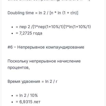
Doubling time = ln 2 / [n * ln (1 + r/n)]
= пер 2 /[1*пер(1+10%/1)[1*ln(1+10%/1)
= 7,2725 года
#6 – Непрерывное компаундирование
Поскольку непрерывное начисление
процентов,
Время удвоения = ln 2 / r
= ln 2 / 10%
= 6,9315 лет