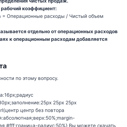
пределения чистых продаж.
 рабочий коэффициент:
 = Операционные расходы / Чистый объем
азывается отдельно от операционных расходов
учаях к операционным расходам добавляется
та
ости по этому вопросу.
а:16px;радиус
30px;заполнение:25px 25px 25px
url(центр центр без повтора
я:абсолютная;верх:50%;margin-
ая #fff;граница-радиус:50%} Вы можете скачать