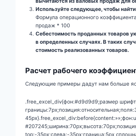
вычитаются из валовых продаж для о
Используйте следующее, чтобы найти
Формула операционного коэффициента
продаж * 100
Себестоимость проданных товаров ук
в определенных случаях. В таких сл
стоимость реализованных товаров.
Расчет рабочего коэффициен
Следующие примеры дадут нам больше ясн
.free_excel_div{фон:#d9d9d9;размер шрифт
границы:7px;позиция:относительная;поля:
45px}.free_excel_div:before{content:»»;фон:
#207245;ширина:70px;высота:70px;позици
top:-35px;слева:-35px;граница:5px сплошн