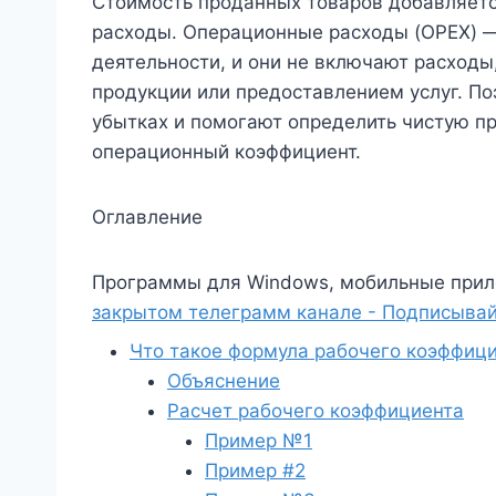
Стоимость проданных товаров добавляет
расходы. Операционные расходы (OPEX) —
деятельности, и они не включают расходы
продукции или предоставлением услуг. По
убытках и помогают определить чистую п
операционный коэффициент.
Оглавление
Программы для Windows, мобильные прил
закрытом телеграмм канале - Подписывай
Что такое формула рабочего коэффиц
Объяснение
Расчет рабочего коэффициента
Пример №1
Пример #2