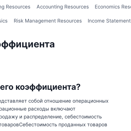
ng Resources
Accounting Resources
Economics Res
sics
Risk Management Resources
Income Statement
эффициента
чего коэффициента?
едставляет собой отношение операционных
ерационные расходы включают
родажу и распределение, себестоимость
товаровСебестоимость проданных товаров