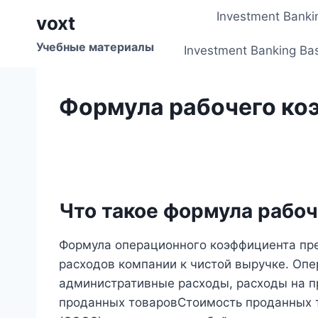
Перейти
Investment Banki
voxt
к
содержимому
Учебные материалы
Investment Banking Ba
Формула рабочего ко
Что такое формула рабо
Формула операционного коэффициента пр
расходов компании к чистой выручке. Оп
административные расходы, расходы на п
проданных товаровСтоимость проданных 