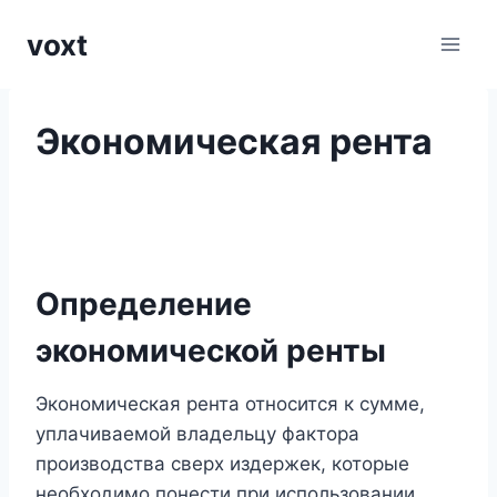
Перейти
voxt
к
содержимому
Экономическая рента
Определение
экономической ренты
Экономическая рента относится к сумме,
уплачиваемой владельцу фактора
производства сверх издержек, которые
необходимо понести при использовании