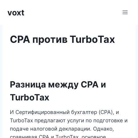
Перейти
voxt
к
содержимому
CPA против TurboTax
Разница между CPA и
TurboTax
И Сертифицированный бухгалтер (CPA), и
TurboTax предлагают услуги по подготовке и
подаче налоговой декларации. Однако,
сравнивая CPA и TurboTax, основное