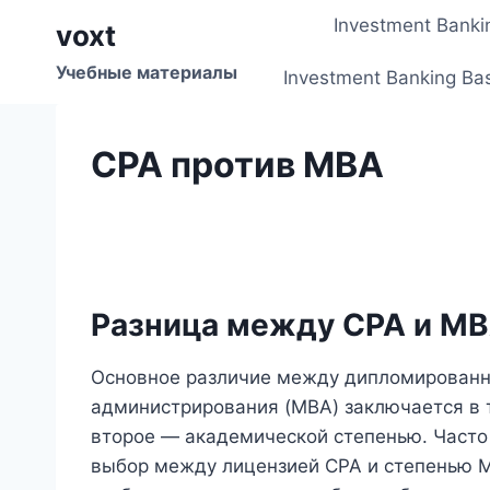
Перейти
Investment Banki
voxt
к
содержимому
Учебные материалы
Investment Banking Ba
CPA против MBA
Разница между CPA и M
Основное различие между дипломированн
администрирования (MBA) заключается в т
второе — академической степенью. Часто
выбор между лицензией CPA и степенью M