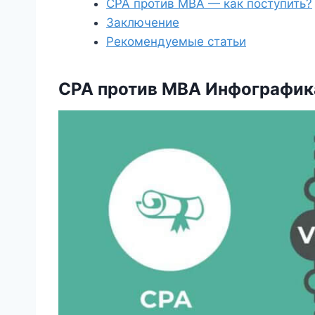
CPA против MBA — как поступить?
Заключение
Рекомендуемые статьи
CPA против MBA Инфографик