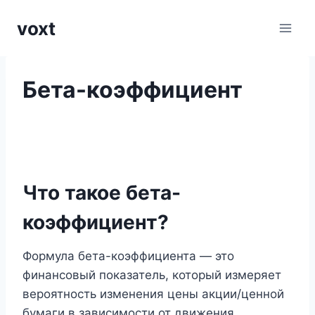
Перейти
voxt
к
содержимому
Бета-коэффициент
Что такое бета-
коэффициент?
Формула бета-коэффициента — это
финансовый показатель, который измеряет
вероятность изменения цены акции/ценной
бумаги в зависимости от движения