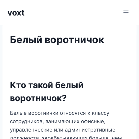
Перейти
voxt
к
содержимому
Белый воротничок
Кто такой белый
воротничок?
Белые воротнички относятся к классу
сотрудников, занимающих офисные,
управленческие или административные
должности, зарабатывающих больше, чем