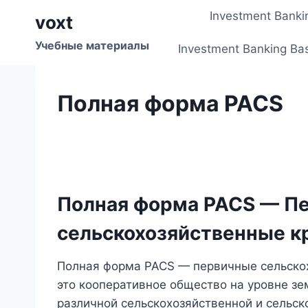
Перейти
Investment Banki
voxt
к
содержимому
Учебные материалы
Investment Banking Ba
Полная форма PACS
Полная форма PACS — П
сельскохозяйственные к
Полная форма PACS — первичные сельско
это кооперативное общество на уровне зе
различной сельскохозяйственной и сельск