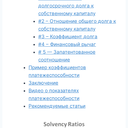
долгосрочного долга к
собственному капиталу
#2 – Отношение общего долга к
собственному капиталу
#3 – Коэффициент долга
#4 – Финансовый рычаг
# 5 — Запатентованное
соотношение
Пример коэффициентов
платежеспособности
Заключение
Видео о показателях
платежеспособности
Рекомендуемые статьи