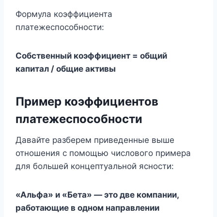
Формула коэффициента
платежеспособности:
Собственный коэффициент = общий
капитал / общие активы
Пример коэффициентов
платежеспособности
Давайте разберем приведенные выше
отношения с помощью числового примера
для большей концептуальной ясности:
«Альфа» и «Бета» — это две компании,
работающие в одном направлении