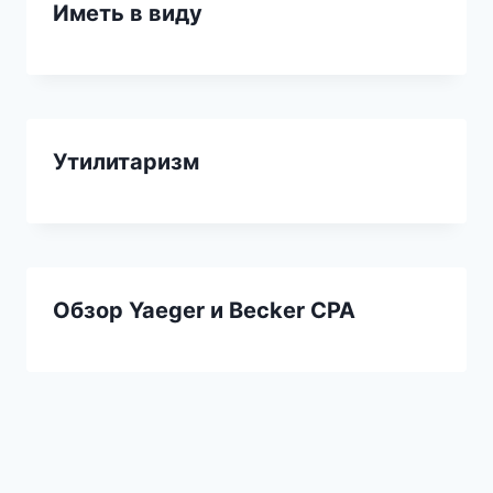
Иметь в виду
Утилитаризм
Обзор Yaeger и Becker CPA