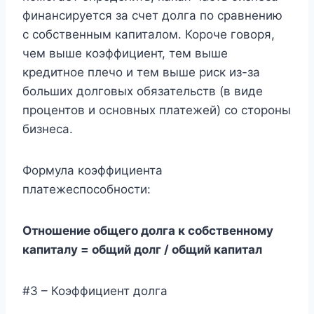
финансируется за счет долга по сравнению
с собственным капиталом. Короче говоря,
чем выше коэффициент, тем выше
кредитное плечо и тем выше риск из-за
больших долговых обязательств (в виде
процентов и основных платежей) со стороны
бизнеса.
Формула коэффициента
платежеспособности:
Отношение общего долга к собственному
капиталу = общий долг / общий капитал
#3 – Коэффициент долга