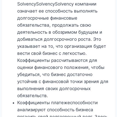
SolvencySolvencySolvency компании
означает ее способность выполнять
долгосрочные финансовые
обязательства, продолжать свою
деятельность в обозримом будущем и
добиваться долгосрочного роста. Это
указывает на то, что организация будет
вести свой бизнес с легкостью.
Коэффициенты рассчитываются для
оценки финансового положения, чтобы
убедиться, что бизнес достаточно
устойчив с финансовой точки зрения для
выполнения своих долгосрочных
обязательств.
Коэффициенты платежеспособности
анализируют способность бизнеса
погасить свой долгосрочный долг. Здесь