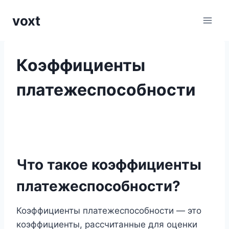
Перейти
voxt
к
содержимому
Коэффициенты
платежеспособности
Что такое коэффициенты
платежеспособности?
Коэффициенты платежеспособности — это
коэффициенты, рассчитанные для оценки