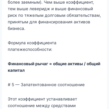
более заемным). Чем выше коэффициент,
тем выше леверидж и выше финансовый
риск по тяжелым долговым обязательствам,
принятым для финансирования активов
бизнеса.
Формула коэффициента
платежеспособности:
Финансовый рычаг = общие активы / общий
капитал
# 5 — Запатентованное соотношение
Этот коэффициент устанавливает
соотношение между средствами