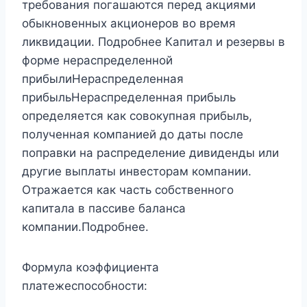
требования погашаются перед акциями
обыкновенных акционеров во время
ликвидации. Подробнее Капитал и резервы в
форме нераспределенной
прибылиНераспределенная
прибыльНераспределенная прибыль
определяется как совокупная прибыль,
полученная компанией до даты после
поправки на распределение дивиденды или
другие выплаты инвесторам компании.
Отражается как часть собственного
капитала в пассиве баланса
компании.Подробнее.
Формула коэффициента
платежеспособности: