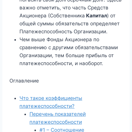
важно отметить, что часть Средств
Акционера (Собственника
Капитал
) от
общей суммы обязательств определяет
Платежеспособность Организации.
Чем выше Фонды Акционера по
сравнению с другими обязательствами
Организации, тем больше прибыль от
платежеспособности, и наоборот.
Оглавление
Что такое коэффициенты
платежеспособности?
Перечень показателей
платежеспособности
#1 – Соотношение