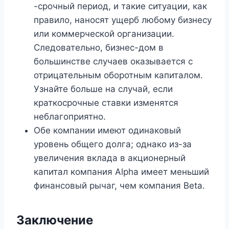
-срочный период, и такие ситуации, как
правило, наносят ущерб любому бизнесу
или коммерческой организации.
Следовательно, бизнес-дом в
большинстве случаев оказывается с
отрицательным оборотным капиталом.
Узнайте больше на случай, если
краткосрочные ставки изменятся
неблагоприятно.
Обе компании имеют одинаковый
уровень общего долга; однако из-за
увеличения вклада в акционерный
капитал компания Alpha имеет меньший
финансовый рычаг, чем компания Beta.
Заключение