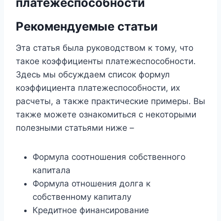
платежеспособности
Рекомендуемые статьи
Эта статья была руководством к тому, что
такое коэффициенты платежеспособности.
Здесь мы обсуждаем список формул
коэффициента платежеспособности, их
расчеты, а также практические примеры. Вы
также можете ознакомиться с некоторыми
полезными статьями ниже –
Формула соотношения собственного
капитала
Формула отношения долга к
собственному капиталу
Кредитное финансирование