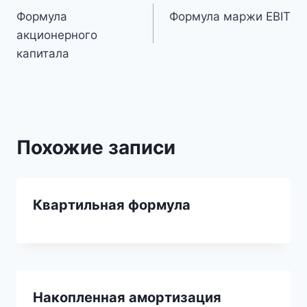
Формула
Формула маржи EBIT
по
акционерного
записям
капитала
Похожие записи
Квартильная формула
Накопленная амортизация