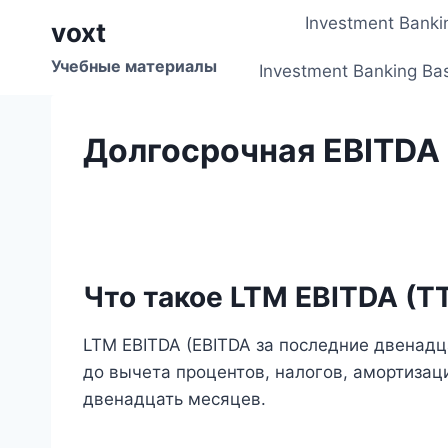
Перейти
Investment Banki
voxt
к
содержимому
Учебные материалы
Investment Banking Ba
Долгосрочная EBITDA
Что такое LTM EBITDA (T
LTM EBITDA (EBITDA за последние двенадц
до вычета процентов, налогов, амортизац
двенадцать месяцев.