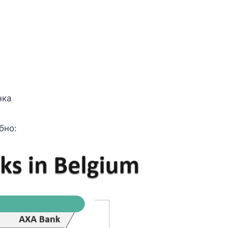
нка
бно: