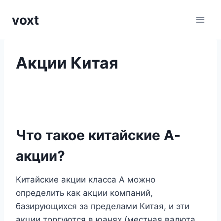
Перейти
voxt
к
содержимому
Акции Китая
Что такое китайские А-
акции?
Китайские акции класса А можно
определить как акции компаний,
базирующихся за пределами Китая, и эти
акции торгуются в юанях (местная валюта